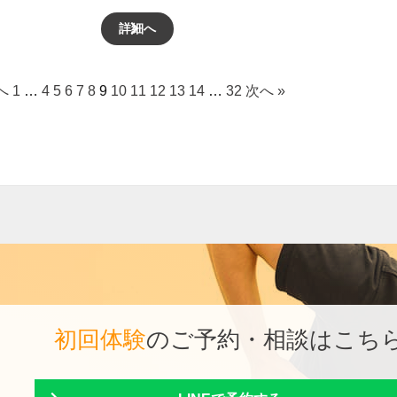
詳細へ
へ
1
…
4
5
6
7
8
9
10
11
12
13
14
…
32
次へ »
初回体験
のご予約・相談はこち