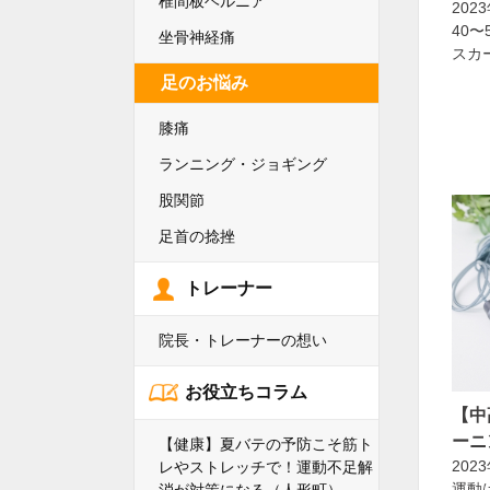
椎間板ヘルニア
202
40
坐骨神経痛
スカ
足のお悩み
膝痛
ランニング・ジョギング
股関節
足首の捻挫
トレーナー
院長・トレーナーの想い
お役立ちコラム
【中
ーニ
【健康】夏バテの予防こそ筋ト
202
レやストレッチで！運動不足解
運動