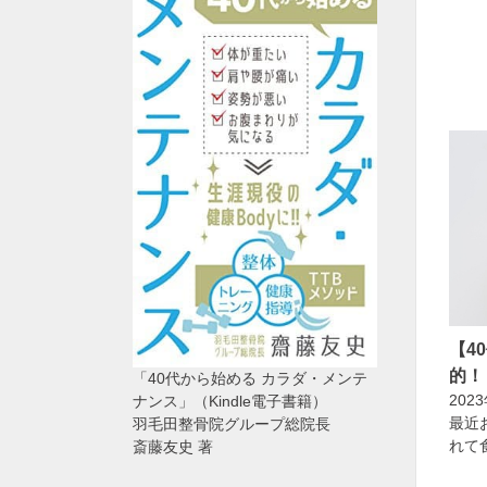
【4
的！
「40代から始める カラダ・メンテ
202
ナンス」（Kindle電子書籍）
最近
羽毛田整骨院グループ総院長
れて
斎藤友史 著