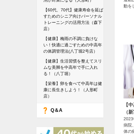
消が対策になる（人形町）
動を
【60代、70代】健康寿命を延ば
すためのシニア向けパーソナル
トレーニングの活用方法（森下
店）
【健康】梅雨の不調に負けな
い！快適に過ごすための中高年
の体調管理法(八丁堀2号店）
【健康】生活習慣を整えてスリ
ムな美脚を中高年で手に入れ
る！（八丁堀）
【栄養】卵を食べて中高年は健
康に長生きしよう！（人形町
店）
【中
Q＆A
（新
202
病院
体の