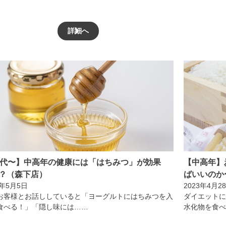
詳細へ
0代〜】中高年の健康には「はちみつ」が効果
【中高年】
？（森下店）
ばいいのか
3年5月5日
2023年4月2
お客様とお話ししていると「ヨーグルトにはちみつを入
ダイエットに
食べる！」「隠し味には……
水化物を食べ