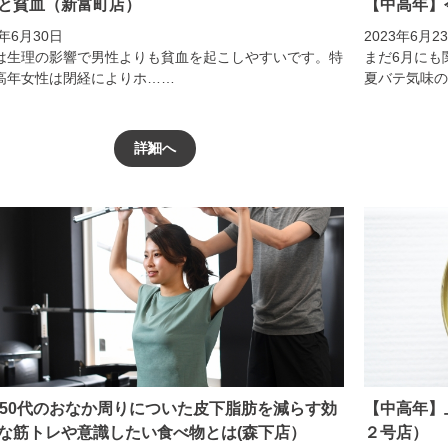
と貧血（新富町店）
【中高年】
3年6月30日
2023年6月2
は生理の影響で男性よりも貧血を起こしやすいです。特
まだ6月にも
高年女性は閉経によりホ……
夏バテ気味の
詳細へ
、50代のおなか周りについた皮下脂肪を減らす効
【中高年】
な筋トレや意識したい食べ物とは(森下店）
２号店）