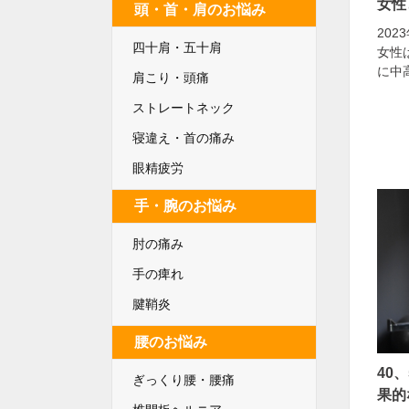
女性
頭・首・肩のお悩み
202
四十肩・五十肩
女性
に中
肩こり・頭痛
ストレートネック
寝違え・首の痛み
眼精疲労
手・腕のお悩み
肘の痛み
手の痺れ
腱鞘炎
腰のお悩み
40
ぎっくり腰・腰痛
果的