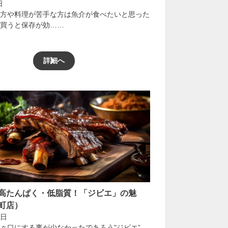
日
方や料理が苦手な方は魚介が食べたいと思った
買うと保存が効……
詳細へ
高たんぱく・低脂質！「ジビエ」の魅
町店）
6日
々口にする事が少なかったであろう"ジビエ”。