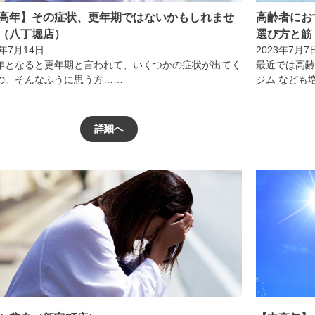
高年】その症状、更年期ではないかもしれませ
高齢者にお
（八丁堀店）
選び方と筋
3年7月14日
2023年7月7
年となると更年期と言われて、いくつかの症状が出てく
最近では高齢
の。そんなふうに思う方……
ジム なども
詳細へ