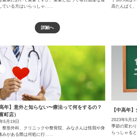
している方はいらっしゃ……
高たんぱく、
詳細へ
高年】意外と知らない〜療法って何をするの？
【中高年】
富町店）
2023年5月1
3年5月19日
季節の変わり
、整形外科、クリニックや整骨院、みなさんは怪我や身
らっしゃると
痛みがある際は何処に行……