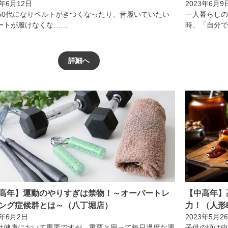
3年6月12日
2023年6月9
〜50代になりベルトがきつくなったり、昔履いていたい
一人暮らしの
ートが履けなくな……
時、「自分で
詳細へ
高年】運動のやりすぎは禁物！～オーバートレ
【中高年】
ング症候群とは～（八丁堀店）
力！（人形
3年6月2日
2023年5月2
は健康において重要ですが、重要と思って毎日過度な運
子供の頃は中