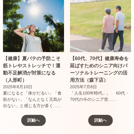
【健康】夏バテの予防こそ
【60代、70代】健康寿命を
筋トレやストレッチで！運
延ばすためのシニア向けパ
動不足解消が対策になる
ーソナルトレーニングの活
（人形町）
用方法（森下店）
2025年8月10日
2025年7月8日
夏になると「体がだるい」「食
「人生100年時代」。 60代・
欲がない」「なんとなく元気が
70代の今のシニア世……
出ない」と感じる方が多く……
詳細へ
詳細へ