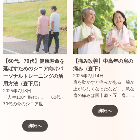
【60代、70代】健康寿命を
【痛み改善】中高年の肩の
延ばすためのシニア向けパ
痛み（森下）
2025年2月14日
ーソナルトレーニングの活
肩を動かすと痛みがある、腕が
用方法（森下店）
上がらなくなったなど、、急な
2025年7月8日
肩の痛みは四十肩・五十肩……
「人生100年時代」。 60代・
70代の今のシニア世……
詳細へ
詳細へ