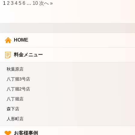
1
2
3
4
5
6
…
10
次へ »
HOME
料金メニュー
秋葉原店
八丁堀3号店
八丁堀2号店
八丁堀店
森下店
人形町店
お客様事例