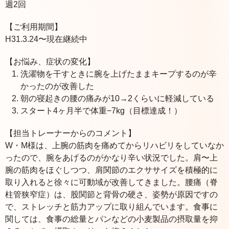
週2回
【ご利用期間】
H31.3.24〜現在継続中
【お悩み、症状の変化】
洗濯物を干すときに腕を上げたままキープするのが辛
かったのが改善した
朝の寝起きの腰の痛みが10→2くらいに軽減している
スタート4ヶ月半で体重−7kg（目標達成！）
【担当トレーナーからのコメント】
W・M様は、上腕の筋肉を痛めてからリハビリをしていなか
ったので、腕をあげるのがかなり辛い状況でした。肩〜上
腕の筋肉をほぐしつつ、肩関節のエクササイズを積極的に
取り入れると徐々に可動域が改善してきました。腰痛（脊
柱管狭窄症）は、股関節と背骨の硬さ、姿勢が原因ですの
で、ストレッチと筋力アップに取り組んでいます。食事に
関しては、食事の総量とパンなどの小麦製品の摂取量を抑