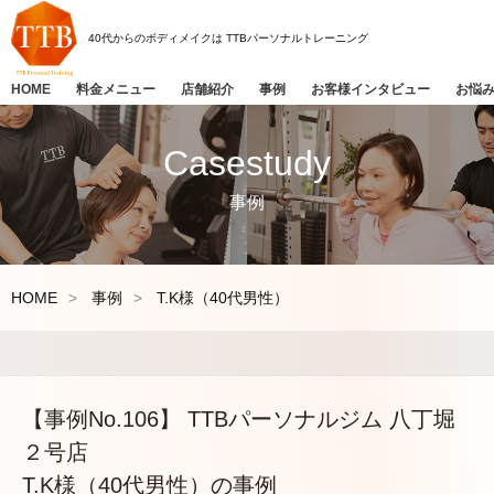
40代からのボディメイクは
TTBパーソナルトレーニング
HOME
料金メニュー
店舗紹介
事例
お客様インタビュー
お悩
Casestudy
事例
HOME
事例
T.K様（40代男性）
【事例No.106】 TTBパーソナルジム 八丁堀
２号店
T.K様（40代男性）の事例