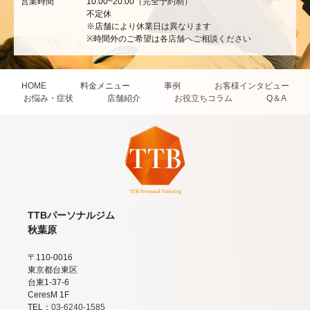
営業時間
10:00~20:00（完全予約制）
不定休
※店舗により休業日は異なります
※時間外のご希望は各店舗へご相談ください
HOME
料金メニュー
事例
お客様インタビュー
お悩み・症状
店舗紹介
お役立ちコラム
Q＆A
TTBパーソナルジム
秋葉原
〒110-0016
東京都台東区
台東1-37-6
CeresM 1F
TEL：
03-6240-1585