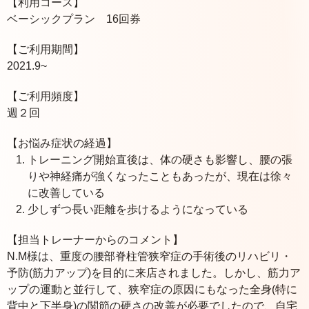
【利用コース】
ベーシックプラン 16回券
【ご利用期間】
2021.9~
【ご利用頻度】
週２回
【お悩み症状の経過】
トレーニング開始直後は、体の硬さも影響し、腰の張
りや神経痛が強くなったこともあったが、現在は徐々
に改善している
少しずつ長い距離を歩けるようになっている
【担当トレーナーからのコメント】
N.M様は、重度の腰部脊柱管狭窄症の手術後のリハビリ・
予防(筋力アップ)を目的に来店されました。しかし、筋力ア
ップの運動と並行して、狭窄症の原因にもなった全身(特に
背中と下半身)の関節の硬さの改善が必要でしたので、自宅