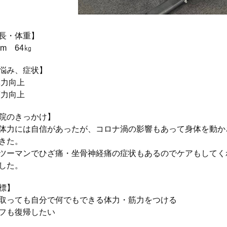
長・体重】
cm 64㎏
悩み、症状】
体力向上
筋力向上
院のきっかけ】
体力には自信があったが、コロナ渦の影響もあって身体を動か
きた。
ツーマンでひざ痛・坐骨神経痛の症状もあるのでケアもしてく
した。
標】
取っても自分で何でもできる体力・筋力をつける
フも復帰したい