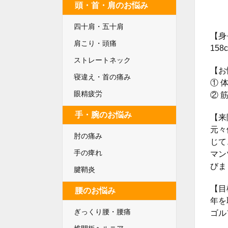
頭・首・肩のお悩み
四十肩・五十肩
【身
肩こり・頭痛
158
ストレートネック
【お
寝違え・首の痛み
① 
眼精疲労
② 
手・腕のお悩み
【来
元々
肘の痛み
じて
手の痺れ
マン
びま
腱鞘炎
【目
腰のお悩み
年を
ぎっくり腰・腰痛
ゴル