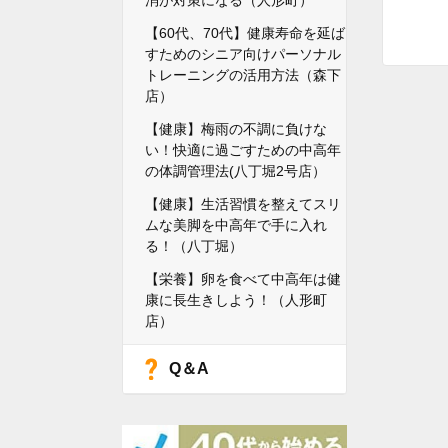
消が対策になる（人形町）
【60代、70代】健康寿命を延ば
すためのシニア向けパーソナル
トレーニングの活用方法（森下
店）
【健康】梅雨の不調に負けな
い！快適に過ごすための中高年
の体調管理法(八丁堀2号店）
【健康】生活習慣を整えてスリ
ムな美脚を中高年で手に入れ
る！（八丁堀）
【栄養】卵を食べて中高年は健
康に長生きしよう！（人形町
店）
Q＆A