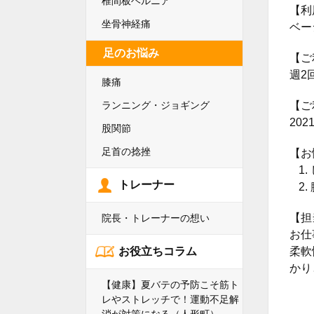
椎間板ヘルニア
【利
坐骨神経痛
ベー
足のお悩み
【ご
週2
膝痛
ランニング・ジョギング
【ご
202
股関節
足首の捻挫
【お
トレーナー
【担
院長・トレーナーの想い
お仕
お役立ちコラム
柔軟
かり
【健康】夏バテの予防こそ筋ト
レやストレッチで！運動不足解